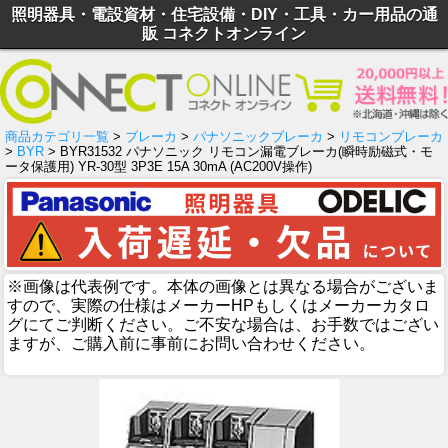
照明器具・電設資材・住宅設備・DIY・工具・カー用品の通
販 コネクトオンライン
商品カテゴリ一覧
>
ブレーカ
>
パナソニックブレーカ
>
リモコンブレーカ
>
BYR
> BYR31532 パナソニック リモコン漏電ブレーカ(瞬時励磁式・モ
ータ保護用) YR-30型 3P3E 15A 30mA (AC200V操作)
※画像は代表例です。本体の画像とは異なる場合がございま
すので、実際の仕様はメーカーHPもしくはメーカーカタロ
グにてご判断ください。ご不安な場合は、お手数ではござい
ますが、ご購入前に事前にお問い合わせください。