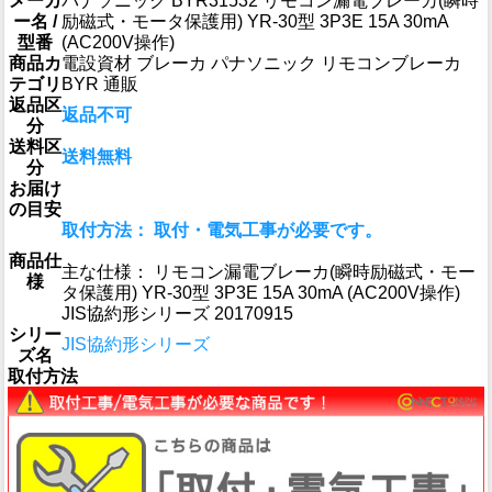
メーカ
パナソニック BYR31532 リモコン漏電ブレーカ(瞬時
ー名 /
励磁式・モータ保護用) YR-30型 3P3E 15A 30mA
型番
(AC200V操作)
商品カ
電設資材 ブレーカ パナソニック リモコンブレーカ
テゴリ
BYR 通販
返品区
返品不可
分
送料区
送料無料
分
お届け
の目安
取付方法： 取付・電気工事が必要です。
商品仕
主な仕様： リモコン漏電ブレーカ(瞬時励磁式・モー
様
タ保護用) YR-30型 3P3E 15A 30mA (AC200V操作)
JIS協約形シリーズ 20170915
シリー
JIS協約形シリーズ
ズ名
取付方法