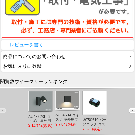
レビューを書く
商品についてのお問い合わせ
お気に入りに登録
閲覧数ウイークリーランキング
AU54604 コイ
AU43323L コ
ズミ 屋外用ブ
WT50519 パナ
WN750301 パ
イズミ 屋外用
ラケットライ
ソニック コス
ナソニック 非
¥ 7,842(税込)
スポットライ
¥ 14,734(税込)
ト ブラック
モシリーズワ
常用表示新金
ト LED（電球
¥ 521(税込)
¥ 664(税込)
LED（電球
イド21 埋込ほ
属プレート(3
色） センサー