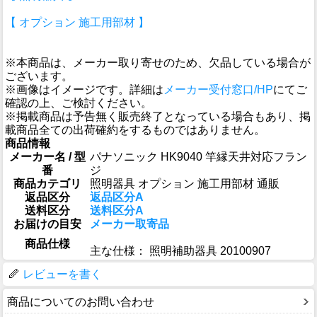
【 オプション 施工用部材 】
※本商品は、メーカー取り寄せのため、欠品している場合が
ございます。
※画像はイメージです。詳細は
メーカー受付窓口/HP
にてご
確認の上、ご検討ください。
※掲載商品は予告無く販売終了となっている場合もあり、掲
載商品全ての出荷確約をするものではありません。
商品情報
メーカー名 / 型
パナソニック HK9040 竿縁天井対応フラン
番
ジ
商品カテゴリ
照明器具 オプション 施工用部材 通販
返品区分
返品区分A
送料区分
送料区分A
お届けの目安
メーカー取寄品
商品仕様
主な仕様： 照明補助器具 20100907
レビューを書く
商品についてのお問い合わせ