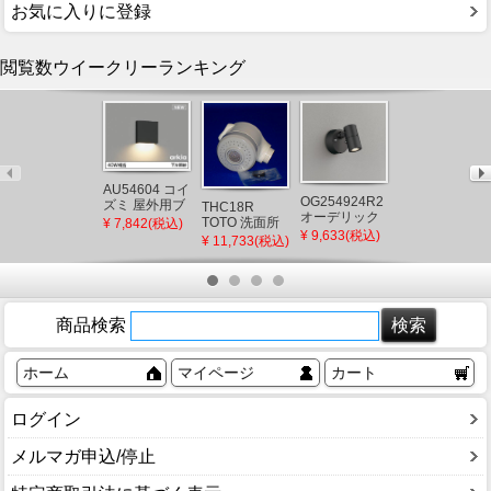
お気に入りに登録
閲覧数ウイークリーランキング
AU54604 コイ
OG254924R2
ズミ 屋外用ブ
THC18R
WT50519 パナ
オーデリック
ラケットライ
TOTO 洗面所
ソニック コス
¥ 7,842(税込)
屋外用スポッ
¥ 9,633(税込)
ト ブラック
部品 洗面所水
モシリーズワ
¥ 11,733(税込)
¥ 521(税込)
トライト ブラ
LED（電球
栓 シャワーヘ
イド21 埋込ほ
ック LED(電球
色） 下方照射
ッド部
たるスイッチ
色) 広角
(AU49071L 後
（TL385型
B(片切)
継品)
用）
商品検索
ホーム
マイページ
カート
ログイン
メルマガ申込/停止