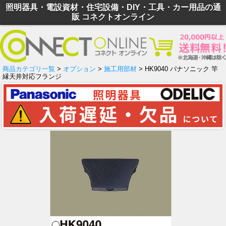
照明器具・電設資材・住宅設備・DIY・工具・カー用品の通
販 コネクトオンライン
商品カテゴリ一覧
>
オプション
>
施工用部材
> HK9040 パナソニック 竿
縁天井対応フランジ