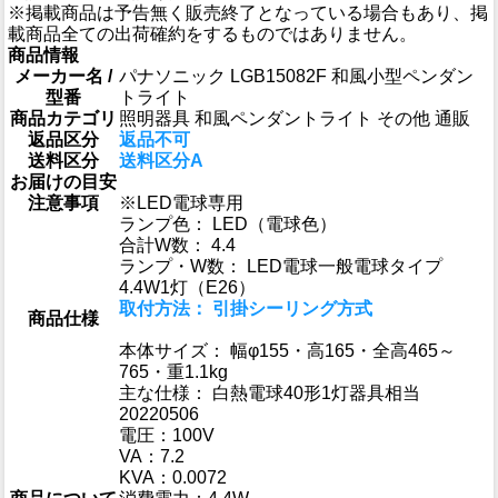
※掲載商品は予告無く販売終了となっている場合もあり、掲
載商品全ての出荷確約をするものではありません。
商品情報
メーカー名 /
パナソニック LGB15082F 和風小型ペンダン
型番
トライト
商品カテゴリ
照明器具 和風ペンダントライト その他 通販
返品区分
返品不可
送料区分
送料区分A
お届けの目安
注意事項
※LED電球専用
ランプ色： LED（電球色）
合計W数： 4.4
ランプ・W数： LED電球一般電球タイプ
4.4W1灯（E26）
取付方法： 引掛シーリング方式
商品仕様
本体サイズ： 幅φ155・高165・全高465～
765・重1.1kg
主な仕様： 白熱電球40形1灯器具相当
20220506
電圧：100V
VA：7.2
KVA：0.0072