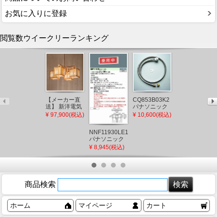
お気に入りに登録
閲覧数ウイークリーランキング
XAD1104LCB1
パナソニック
【メーカー直
CQ853B03K2
角型ダウンラ
¥ 4,861(税込)
送】 新洋電気
パナソニック
イト ブラック
冊 和風ペンダ
シャワーホー
¥ 97,900(税込)
¥ 10,600(税込)
□100 LED 電
ントライト 白
ス メタルホー
球色 調光 拡散
熱灯 AP882 和
ス L=1200
(XLGB77532C
NNF11930LE1
室 照明 強化和
(CQ853B03K1
後継品)
パナソニック
紙 おしゃれ 日
後継品)
標示灯
本製 国産 木製
¥ 8,945(税込)
LED（昼白
色）
商品検索
ホーム
マイページ
カート