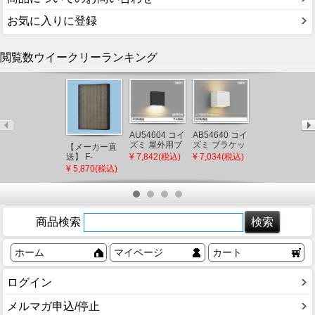
お気に入りに登録
閲覧数ウイークリーランキング
AU54604 コイ
AB54640 コイ
ズミ 屋外用ブ
ズミ ブラケッ
【メーカー直
【メーカー直
ラケットライ
トライト LED
送】 F-
送】 新洋電気
¥ 7,842(税込)
¥ 7,034(税込)
ト ブラック
電球色 調光
ZSLP40 パナ
冊 和風ペンダ
¥ 5,870(税込)
¥ 97,900(税込)
LED（電球
(AB38332L 類
ソニック 天井
ントライト 白
色） 下方照射
似品)
埋込形空気清
熱灯 AP882 和
(AU49071L 後
浄機 集じんフ
室 照明 強化和
継品)
ィルター
紙 おしゃれ 日
本製 国産 木製
商品検索
ホーム
マイページ
カート
ログイン
メルマガ申込/停止