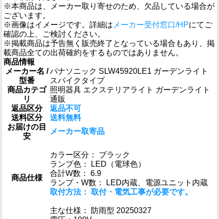
※本商品は、メーカー取り寄せのため、欠品している場合が
ございます。
※画像はイメージです。詳細は
メーカー受付窓口/HP
にてご
確認の上、ご検討ください。
※掲載商品は予告無く販売終了となっている場合もあり、掲
載商品全ての出荷確約をするものではありません。
商品情報
メーカー名 /
パナソニック SLW45920LE1 ガーデンライト
型番
スパイクタイプ
商品カテゴ
照明器具 エクステリアライト ガーデンライト
リ
通販
返品区分
返品不可
送料区分
送料無料
お届けの目
メーカー取寄品
安
カラー区分： ブラック
ランプ色： LED（電球色）
合計W数： 6.9
商品仕様
ランプ・W数： LED内蔵、電源ユニット内蔵
取付方法： 取付・電気工事が必要です。
主な仕様： 防雨型 20250327