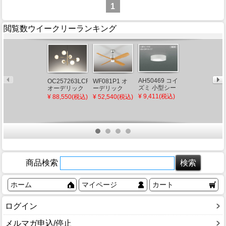
1
閲覧数ウイークリーランキング
AH46473L コ
AH50469 コイ
OC257263LCR
WF081P1 オ
イズミ 小型シ
ズミ 小型シー
オーデリック
ーデリック
ーリングライ
リングライト
シャンデリア
DCモーターシ
¥ 2,907(税込)
¥ 9,411(税込)
¥ 88,550(税込)
¥ 52,540(税込)
ト LED（温白
LED（昼白
ゴールド LED
ーリングファ
色）
色） センサー
電球色 調光
ン 4枚羽根 ナ
付
チュラル
商品検索
ホーム
マイページ
カート
ログイン
メルマガ申込/停止