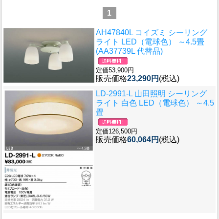
1
AH47840L コイズミ シーリング
ライト LED（電球色） ～4.5畳
(AA37739L 代替品)
定価53,900円
販売価格
23,290円
(税込)
LD-2991-L 山田照明 シーリング
ライト 白色 LED（電球色） ～4.5
畳
定価126,500円
販売価格
60,064円
(税込)