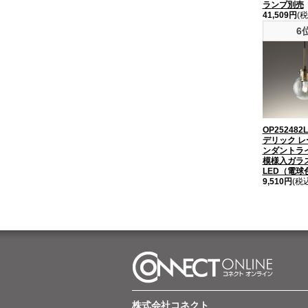
ランプ別売
41,509円
(税
6
OP252482
デリック 
ンダントラ
模様入ガラ
LED（電球
9,510円
(税
株式会社コネクト