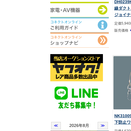
DH023
線ダクト
ジョイナ
定価5,94
販売価格
NK310
下防止ワ