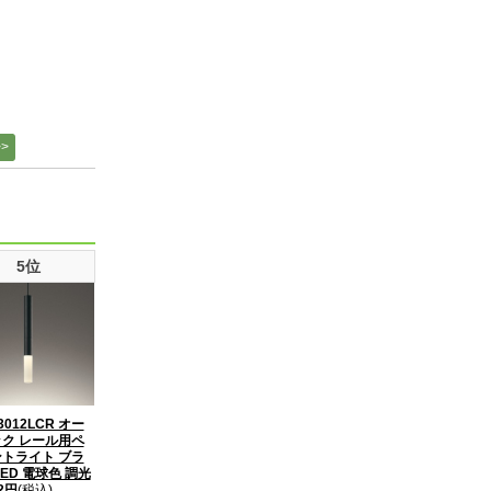
5位
3012LCR オー
ク レール用ペ
トライト ブラ
LED 電球色 調光
52円
(税込)