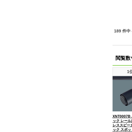
189 件中
閲覧数
1
XNT0007
ック レー
レススピー
ック スポ