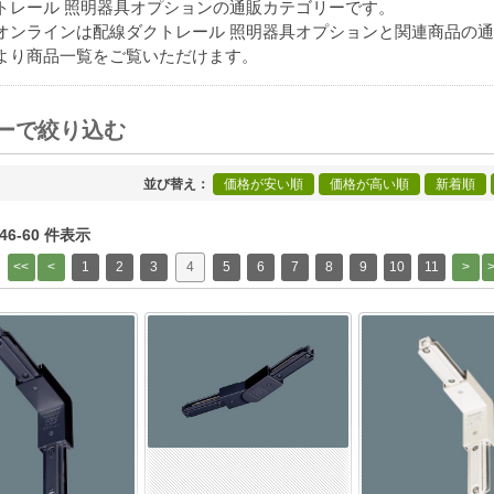
トレール 照明器具オプションの通販カテゴリーです。
オンラインは配線ダクトレール 照明器具オプションと関連商品の
より商品一覧をご覧いただけます。
ーで絞り込む
[+]
並び替え
価格が安い順
価格が高い順
新着順
 46-60 件表示
1
2
3
4
5
6
7
8
9
10
11