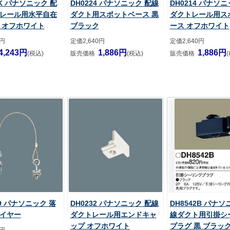
9K パナソニック 配
DH0224 パナソニック 配線
DH0214 パナソ
レール用水平自在
ダクト用スポットベース 黒
ダクトレール用ス
 オフホワイト
ブラック
ース オフホワイト
0円
定価2,640円
定価2,640円
4,243円
1,886円
1,886円
(税込)
販売価格
(税込)
販売価格
09 パナソニック 落
DH0232 パナソニック 配線
DH8542B パナソ
イヤー
ダクトレール用エンドキャ
線ダクト用引掛シ
ップ オフホワイト
プラグ 黒 ブラッ