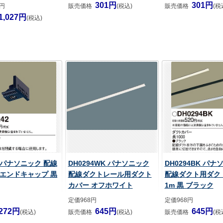
301円
301円
0円
販売価格
(税込)
販売価格
(税
1,027円
(税込)
2 パナソニック 配線
DH0294WK パナソニック
DH0294BK パナ
エンドキャップ 黒
配線ダクトレール用ダクト
配線ダクト用ダク
カバー オフホワイト
1m 黒 ブラック
定価968円
定価968円
272円
645円
645円
(税込)
販売価格
(税込)
販売価格
(税