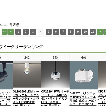
 46-60 件表示
1
2
3
4
5
6
7
8
9
10
11
ウイークリーランキング
位
2位
3位
4位
OL291693LDM オー
OP252948WR オーデ
OP27
B パナソニ
DH8570 パナソニッ
デリック レール用シ
リック レール用ペン
デリッ
ル用ワイヤ
ク 配線ダクトレール
ーリングライト ホワ
ダントライト クリア
ンダン
カー ブラ
用 抜け止めコンセン
イト LED(電球色)
LED（温白色）
ック 
ットライト
トプラグ 白 ホワイト
4,911円
(税込)
6,902円
(税込)
12,5