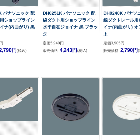
2K パナソニック 配
DH0251K パナソニック 配
DH0240K パナソ
用ショップライン
線ダクト用ショップライン
線ダクトレール用
イナ(内曲がり) 黒
水平自在ジョイナ 黒 ブラッ
イナ(内曲がり) 
ク
ト
5円
定価5,940円
定価3,905円
2,790円
4,243円
2,790円
(税込)
販売価格
(税込)
販売価格