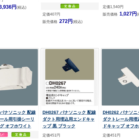
0円
3,936円
定価1,540円
(税込)
1,027円
定価407円
販売価格
272円
販売価格
(税込)
2 パナソニック 配線
DH0267 パナソニック 配線
DH0262 パナソ
ール用引掛シーリ
ダクト用埋込用エンドキャ
ダクトレール用埋
グ オフホワイト
ップ 黒 ブラック
ドキャップ オフ
定価451円
定価451円