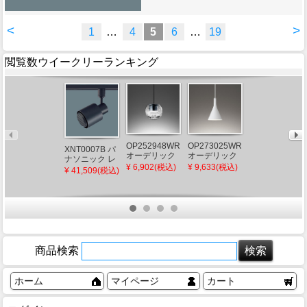
<
>
1
…
4
5
6
…
19
閲覧数ウイークリーランキング
OP252948WR
OP273025WR
OL291693LDM
XNT0007B パ
オーデリック
オーデリック
オーデリック
ナソニック レ
レール用ペン
レール用ペン
レール用シー
¥ 6,902(税込)
¥ 9,633(税込)
¥ 4,911(税込)
ール用ワイヤ
¥ 41,509(税込)
ダントライト
ダントライト
リングライト
レススピーカ
クリア
ホワイト
ホワイト
ー ブラック ス
LED（温白
LED（温白
LED(電球色)
ポットライト
色）
色）
ランプ別売
商品検索
ホーム
マイページ
カート