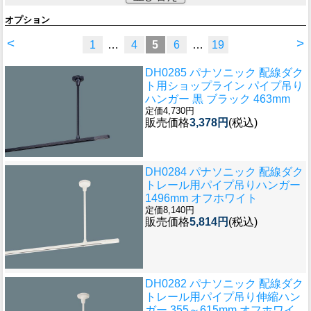
オプション
<
>
1
…
4
5
6
…
19
DH0285 パナソニック 配線ダク
ト用ショップライン パイプ吊り
ハンガー 黒 ブラック 463mm
定価4,730円
販売価格
3,378円
(税込)
DH0284 パナソニック 配線ダク
トレール用パイプ吊りハンガー
1496mm オフホワイト
定価8,140円
販売価格
5,814円
(税込)
DH0282 パナソニック 配線ダク
トレール用パイプ吊り伸縮ハン
ガー 355～615mm オフホワイ