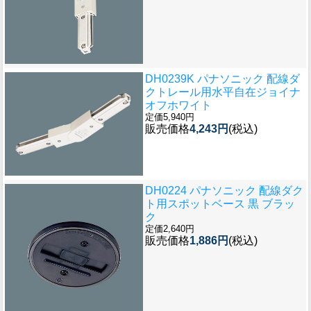
DH0239K パナソニック 配線ダ
クトレール用水平自在ジョイナ
オフホワイト
定価5,940円
販売価格
4,243円
(税込)
DH0224 パナソニック 配線ダク
ト用スポットベース 黒 ブラッ
ク
定価2,640円
販売価格
1,886円
(税込)