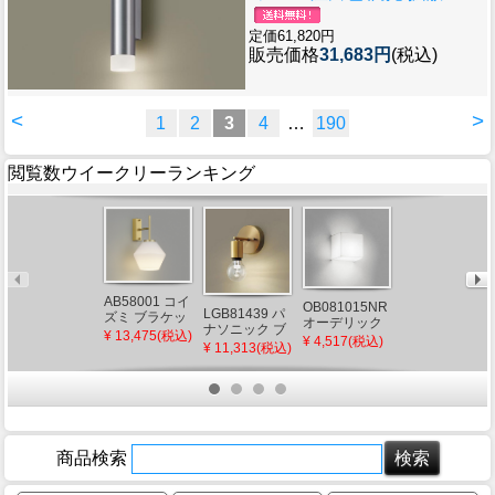
定価61,820円
販売価格
31,683円
(税込)
<
>
1
2
3
4
…
190
閲覧数ウイークリーランキング
ERB6350SB
AB58001 コイ
OB081015NR
LGB81439 パ
遠藤照明 本体
ズミ ブラケッ
オーデリック
ナソニック ブ
のみ ブラケッ
トライト ゴー
¥ 10,124(税込)
¥ 13,475(税込)
ブラケットラ
¥ 4,517(税込)
ラケットライ
トライト ブロ
ルド LED（温
¥ 11,313(税込)
イト LED（昼
ト LED(電球
ンズ ランプ・
白色）
白色）
色)
セード別売
商品検索