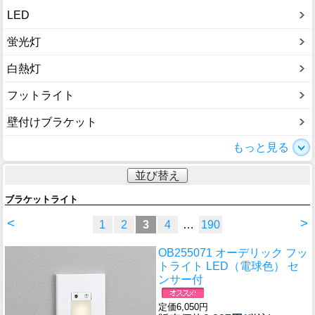
LED
蛍光灯
白熱灯
フットライト
壁付けブラケット
もっと見る
並び替え
ブラケットライト
<
>
1
2
3
4
…
190
OB255071 オーデリック フッ
トライト LED（電球色） セ
ンサー付
定価6,050円