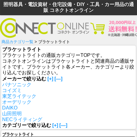
照明器具・電設資材・住宅設備・DIY・工具・カー用品の通
販 コネクトオンライン
商品カテゴリ一覧
> ブラケットライト
ブラケットライト
ブラケットライトの通販カテゴリーTOPです。
コネクトオンラインはブラケットライトと関連商品の通販サ
イトです。ブラケットライト各メーカー、カテゴリーより絞
り込んでお探しください。
メーカーで絞り込む
[+]
[—]
パナソニック
コイズミ
東芝ライテック
オーデリック
DAIKO
山田照明
NECライティング
カテゴリーで絞り込む
[+]
[—]
ブラケットライト