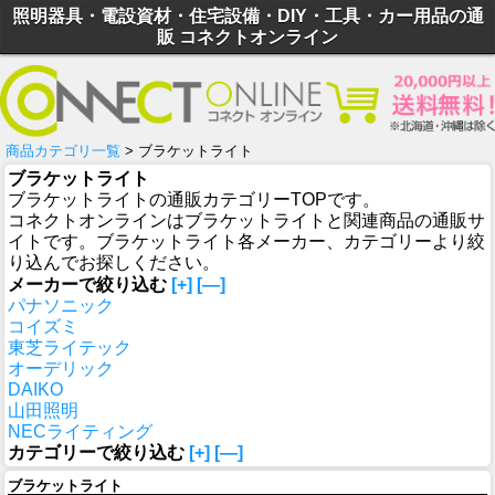
照明器具・電設資材・住宅設備・DIY・工具・カー用品の通
販 コネクトオンライン
商品カテゴリ一覧
> ブラケットライト
ブラケットライト
ブラケットライトの通販カテゴリーTOPです。
コネクトオンラインはブラケットライトと関連商品の通販サ
イトです。ブラケットライト各メーカー、カテゴリーより絞
り込んでお探しください。
メーカーで絞り込む
[+]
[—]
パナソニック
コイズミ
東芝ライテック
オーデリック
DAIKO
山田照明
NECライティング
カテゴリーで絞り込む
[+]
[—]
ブラケットライト