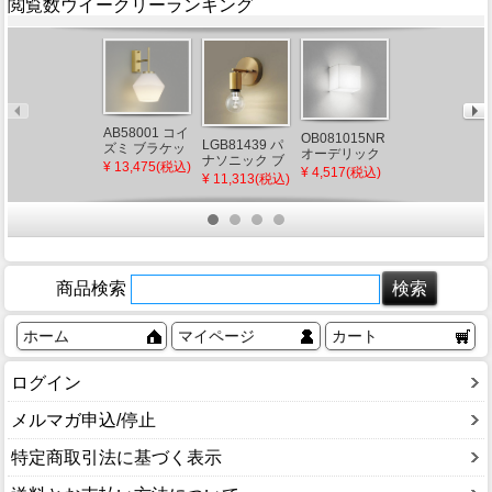
閲覧数ウイークリーランキング
ERB6350SB
AB58001 コイ
OB081015NR
LGB81439 パ
遠藤照明 本体
ズミ ブラケッ
オーデリック
ナソニック ブ
のみ ブラケッ
トライト ゴー
¥ 10,124(税込)
¥ 13,475(税込)
ブラケットラ
¥ 4,517(税込)
ラケットライ
トライト ブロ
ルド LED（温
¥ 11,313(税込)
イト LED（昼
ト LED(電球
ンズ ランプ・
白色）
白色）
色)
セード別売
商品検索
ホーム
マイページ
カート
ログイン
メルマガ申込/停止
特定商取引法に基づく表示