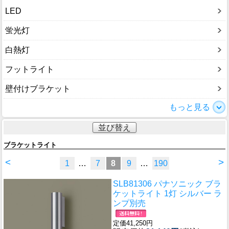
LED
蛍光灯
白熱灯
フットライト
壁付けブラケット
もっと見る
並び替え
ブラケットライト
<
>
1
…
7
8
9
…
190
SLB81306 パナソニック ブラ
ケットライト 1灯 シルバー ラ
ンプ別売
定価41,250円