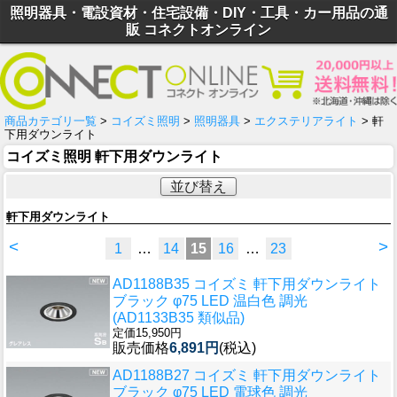
照明器具・電設資材・住宅設備・DIY・工具・カー用品の通
販 コネクトオンライン
商品カテゴリ一覧
>
コイズミ照明
>
照明器具
>
エクステリアライト
> 軒
下用ダウンライト
コイズミ照明 軒下用ダウンライト
並び替え
軒下用ダウンライト
<
>
1
…
14
15
16
…
23
AD1188B35 コイズミ 軒下用ダウンライト
ブラック φ75 LED 温白色 調光
(AD1133B35 類似品)
定価15,950円
販売価格
6,891円
(税込)
AD1188B27 コイズミ 軒下用ダウンライト
ブラック φ75 LED 電球色 調光