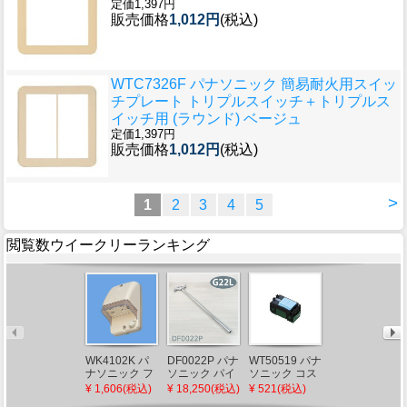
定価1,397円
販売価格
1,012円
(税込)
WTC7326F パナソニック 簡易耐火用スイッ
チプレート トリプルスイッチ＋トリプルス
イッチ用 (ラウンド) ベージュ
定価1,397円
販売価格
1,012円
(税込)
>
1
2
3
4
5
閲覧数ウイークリーランキング
WK4102K パ
DF0022P パナ
WT50519 パナ
WTC53926W
ナソニック フ
ソニック パイ
ソニック コス
パナソニック
ル接地防水コ
プベンダー ハ
モシリーズワ
電子浴室換気
¥ 1,606(税込)
¥ 18,250(税込)
¥ 521(税込)
¥ 6,825(税込)
ンセント クリ
イベンダーPL
イド21 埋込ほ
スイッチ ホワ