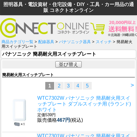
照明器具・電設資材・住宅設備・DIY・工具・カー用品の通
販 コネクトオンライン
商品カテゴリ一覧
>
配線器具
>
パナソニック器具
>
スイッチ
> 簡易耐火
用スイッチプレート
パナソニック 簡易耐火用スイッチプレート
並び替え
簡易耐火用スイッチプレート
>
1
2
3
4
5
WTC7302W パナソニック 簡易耐火用スイ
ッチプレート ダブルスイッチ用 (ラウンド)
ホワイト
定価539円
販売価格
467円
(税込)
WTC7301W パナソニック 簡易耐火用スイ