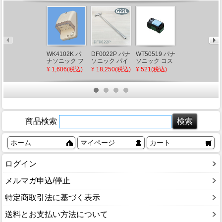
WK4102K パ
DF0022P パナ
WT50519 パナ
NCS
ナソニック フ
ソニック パイ
ソニック コス
2P2E20S 河村
ル接地防水コ
プベンダー ハ
モシリーズワ
電器産業 ノー
¥ 1,606(税込)
¥ 18,250(税込)
¥ 521(税込)
¥ 1,049(税込)
ンセント クリ
イベンダーPL
イド21 埋込ほ
ヒューズブレ
ームグレー
型 G22L用 厚
たるスイッチ
ーカ スマート
鋼電線管(ポリ
B(片切)
サイズ ホーム
エチライニン
分電盤F分岐回
グ電線管含む)
路用 30AF
専用
2P2E 20A
商品検索
ホーム
マイページ
カート
ログイン
メルマガ申込/停止
特定商取引法に基づく表示
送料とお支払い方法について