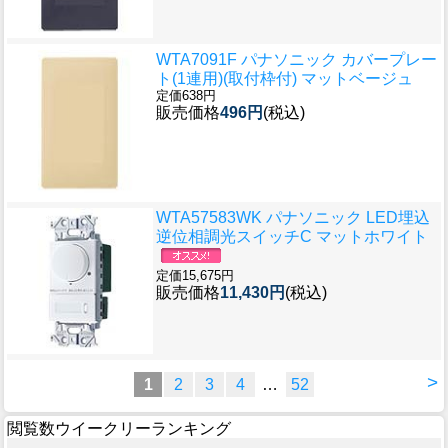
WTA7091F パナソニック カバープレー
ト(1連用)(取付枠付) マットベージュ
定価638円
販売価格
496円
(税込)
WTA57583WK パナソニック LED埋込
逆位相調光スイッチC マットホワイト
定価15,675円
販売価格
11,430円
(税込)
>
1
2
3
4
…
52
閲覧数ウイークリーランキング