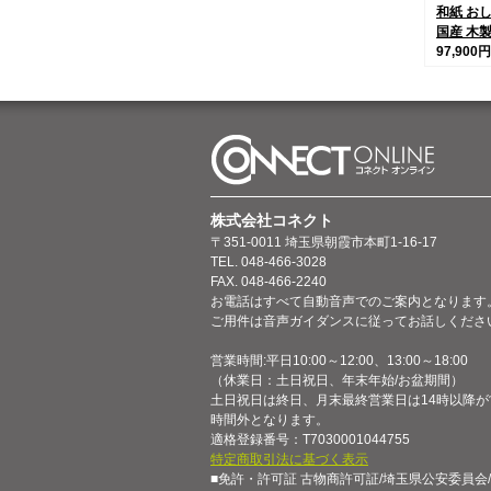
和紙 お
国産 木
97,900円
株式会社コネクト
〒351-0011 埼玉県朝霞市本町1-16-17
TEL. 048-466-3028
FAX. 048-466-2240
お電話はすべて自動音声でのご案内となります
ご用件は音声ガイダンスに従ってお話しくださ
営業時間:平日10:00～12:00、13:00～18:00
（休業日：土日祝日、年末年始/お盆期間）
土日祝日は終日、月末最終営業日は14時以降が
時間外となります。
適格登録番号：T7030001044755
特定商取引法に基づく表示
■免許・許可証 古物商許可証/埼玉県公安委員会