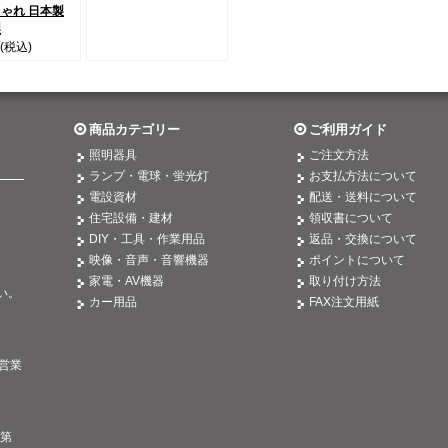
しゃれ 日本製
製
(税込)
商品カテゴリー
ご利用ガイド
照明器具
ご注文方法
ランプ・電球・蛍光灯
お支払方法について
電設資材
配送・送料について
住宅設備・建材
領収書について
DIY・工具・作業用品
返品・交換について
映像・音声・音響機器
ポイントについて
。
家電・AV機器
取り付け方法
い。
カー用品
FAX注文用紙
営業
/第