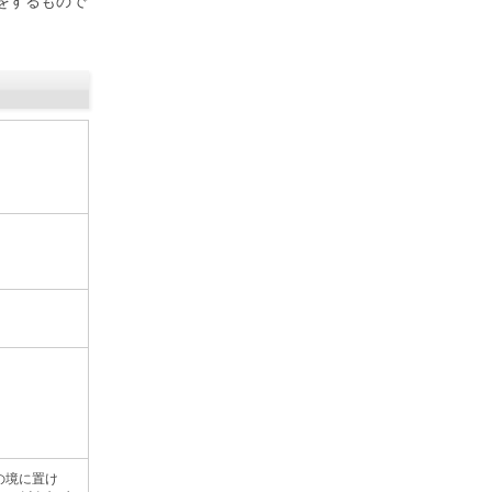
をするもので
の境に置け