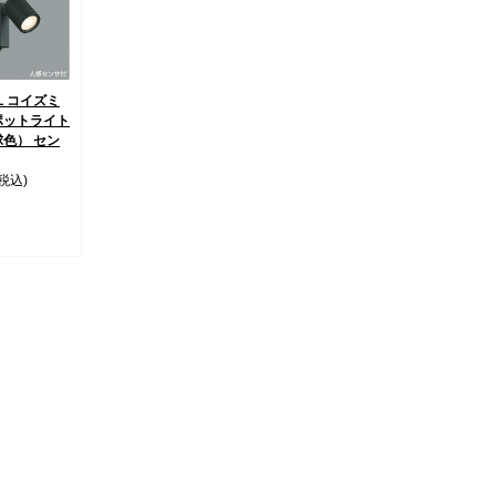
3L コイズミ
ポットライト
球色） セン
(税込)