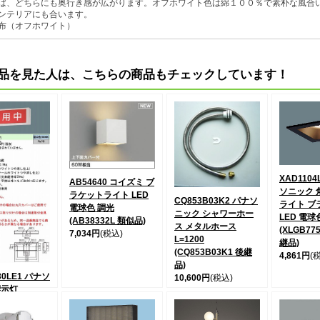
ば、どちらにも奥行き感が広がります。オフホワイト色は綿１００％で素朴な風合
ンテリアにも合います。
布（オフホワイト）
品を見た人は、こちらの商品もチェックしています！
XAD1104
AB54640 コイズミ ブ
ソニック 
ラケットライト LED
CQ853B03K2 パナソ
ライト ブラ
電球色 調光
ニック シャワーホー
LED 電球
(AB38332L 類似品)
ス メタルホース
(XLGB77
7,034円
(税込)
L=1200
継品)
(CQ853B03K1 後継
4,861円
(
品)
30LE1 パナソ
10,600円
(税込)
標示灯
昼白色）
(税込)