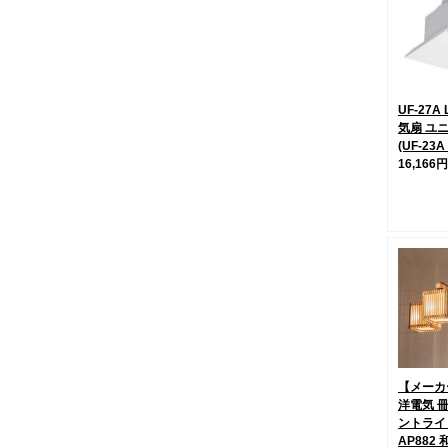
UF-27A 
気扇 ユ
(UF-23
16,166円
【メーカ
洋電気 
ントライ
AP882