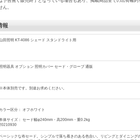
は予告無く販売終了となっている場合もあり、掲載商品全ての出荷確約
せん。
情報
山田照明 KT-4086 シェード スタンドライト用
照明器具 オプション 照明カバー セード・グローブ 通販
※本体別売です。別途お求めください。
カラー区分： オフホワイト
本体サイズ： セード幅φ240mm・高200mm・重0.2kg
20210930
ベーシックな布セード。シンプルで落ち着きのある色合い。リビングとダイニング