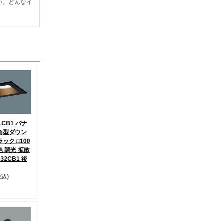
い。どんなイ
LCB1 パナ
角型ダウン
ック □100
色 調光 拡散
532CB1 後
税込)