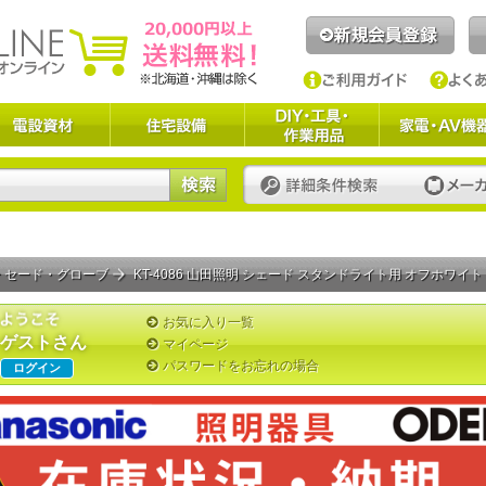
 セード・グローブ
KT-4086 山田照明 シェード スタンドライト用 オフホワイト
お気に入り一覧
ゲストさん
マイページ
パスワードをお忘れの場合
ログイン