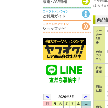
※本商品
はありま
商品
メー
カー
/ 型
番
商品
カテ
ゴリ
注意
事項
商品
仕様
商品