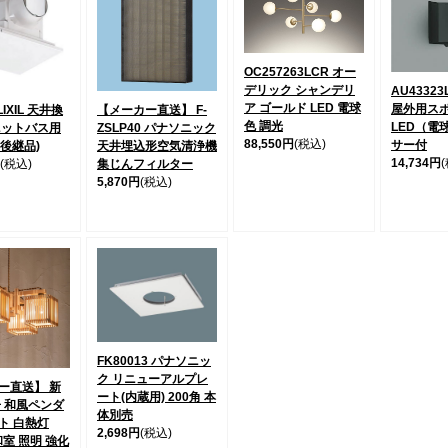
OC257263LCR オー
デリック シャンデリ
AU4332
ア ゴールド LED 電球
屋外用ス
LIXIL 天井換
【メーカー直送】 F-
色 調光
LED（電
ニットバス用
ZSLP40 パナソニック
88,550円
(税込)
サー付
A 後継品)
天井埋込形空気清浄機
14,734円
(税込)
集じんフィルター
5,870円
(税込)
FK80013 パナソニッ
ク リニューアルプレ
ー直送】 新
ート(内蔵用) 200角 本
冊 和風ペンダ
体別売
ト 白熱灯
2,698円
(税込)
 和室 照明 強化