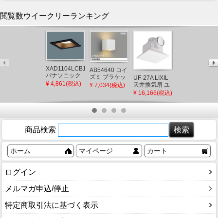
閲覧数ウイークリーランキング
XAD1104LCB1
AB54640 コイ
パナソニック
ズミ ブラケッ
UF-27A LIXIL
CQ853B03K2
角型ダウンラ
トライト LED
¥ 4,861(税込)
天井換気扇 ユ
パナソニック
¥ 7,034(税込)
イト ブラック
電球色 調光
ニットバス用
シャワーホー
¥ 16,166(税込)
¥ 10,600(税込)
□100 LED 電
(AB38332L 類
(UF-23A 後継
ス メタルホー
球色 調光 拡散
似品)
品)
ス L=1200
(XLGB77532CB1
(CQ853B03K1
後継品)
後継品)
商品検索
ホーム
マイページ
カート
ログイン
メルマガ申込/停止
特定商取引法に基づく表示