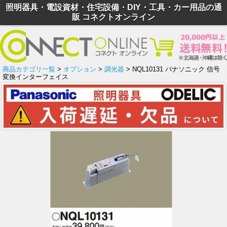
照明器具・電設資材・住宅設備・DIY・工具・カー用品の通
販 コネクトオンライン
商品カテゴリ一覧
>
オプション
>
調光器
> NQL10131 パナソニック 信号
変換インターフェイス