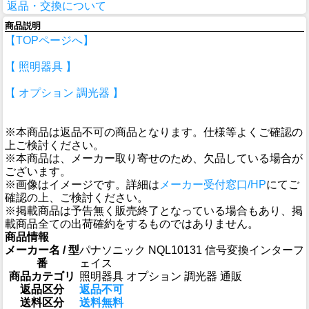
返品・交換について
商品説明
【TOPページへ】
【 照明器具 】
【 オプション 調光器 】
※本商品は返品不可の商品となります。仕様等よくご確認の
上ご検討ください。
※本商品は、メーカー取り寄せのため、欠品している場合が
ございます。
※画像はイメージです。詳細は
メーカー受付窓口/HP
にてご
確認の上、ご検討ください。
※掲載商品は予告無く販売終了となっている場合もあり、掲
載商品全ての出荷確約をするものではありません。
商品情報
メーカー名 / 型
パナソニック NQL10131 信号変換インターフ
番
ェイス
商品カテゴリ
照明器具 オプション 調光器 通販
返品区分
返品不可
送料区分
送料無料