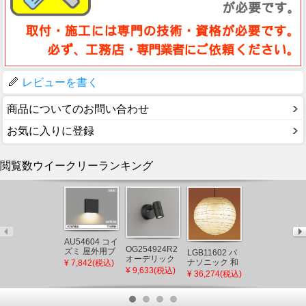
レビューを書く
商品についてのお問い合わせ
お気に入りに登録
閲覧数ウイークリーランキング
OC257263LC
AU54604 コイ
オーデリック
OG254924R2
ズミ 屋外用ブ
LGB11602 パ
シャンデリア
¥ 88,550(税込)
オーデリック
ラケットライ
ナソニック 和
¥ 7,842(税込)
ゴールド LED
屋外用スポッ
¥ 9,633(税込)
ト ブラック
風ペンダント
¥ 36,274(税込)
電球色 調光
トライト ブラ
LED（電球
ライト プルス
ック LED(電球
色） 下方照射
イッチ付 φ550
色) 広角
(AU49071L 後
LED（電球