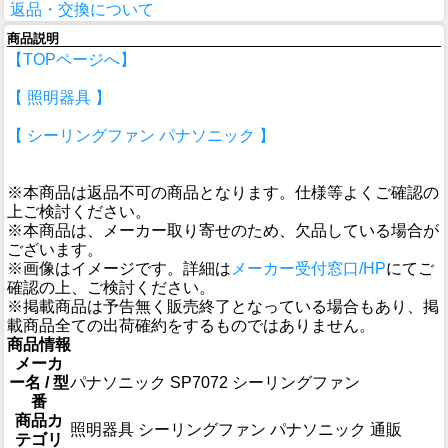
返品・交換について
商品説明
【TOPページへ】
【 照明器具 】
【 シーリングファン パナソニック 】
※本商品は返品不可の商品となります。仕様等よくご確認の
上ご検討ください。
※本商品は、メーカー取り寄せのため、欠品している場合が
ございます。
※画像はイメージです。詳細は
メーカー受付窓口/HP
にてご
確認の上、ご検討ください。
※掲載商品は予告無く販売終了となっている場合もあり、掲
載商品全ての出荷確約をするものではありません。
商品情報
メーカ
ー名 / 型
パナソニック SP7072 シーリングファン
番
商品カ
照明器具 シーリングファン パナソニック 通販
テゴリ