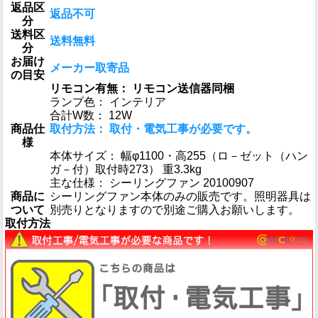
返品区
返品不可
分
送料区
送料無料
分
お届け
メーカー取寄品
の目安
リモコン有無： リモコン送信器同梱
ランプ色： インテリア
合計W数： 12W
商品仕
取付方法： 取付・電気工事が必要です。
様
本体サイズ： 幅φ1100・高255（ロ－ゼット（ハン
ガ－付）取付時273） 重3.3kg
主な仕様： シーリングファン 20100907
商品に
シーリングファン本体のみの販売です。照明器具は
ついて
別売りとなりますので別途ご購入お願いします。
取付方法