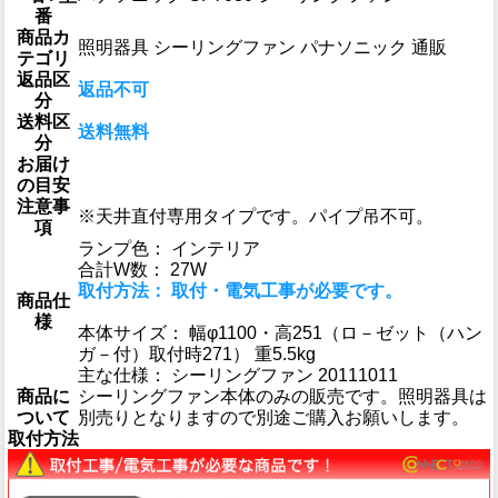
番
商品カ
照明器具 シーリングファン パナソニック 通販
テゴリ
返品区
返品不可
分
送料区
送料無料
分
お届け
の目安
注意事
※天井直付専用タイプです。パイプ吊不可。
項
ランプ色： インテリア
合計W数： 27W
取付方法： 取付・電気工事が必要です。
商品仕
様
本体サイズ： 幅φ1100・高251（ロ－ゼット（ハン
ガ－付）取付時271） 重5.5kg
主な仕様： シーリングファン 20111011
商品に
シーリングファン本体のみの販売です。照明器具は
ついて
別売りとなりますので別途ご購入お願いします。
取付方法