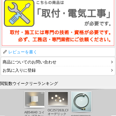
レビューを書く
商品についてのお問い合わせ
お気に入りに登録
閲覧数ウイークリーランキング
AB54708 コイ
ズミ 流し元灯
OC257263LCR
AB54640 コイ
LED（昼白
オーデリック
¥ 6,332(税込)
ズミ ブラケッ