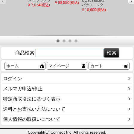
CQ853B03K2
色）
シャンデリア
¥ 88,550(税込)
トライト LED
パナソニック
¥ 7,034(税込)
(AB46974L 後
ゴールド LED
電球色 調光
シャワーホー
継品)
¥ 10,600(税込)
電球色 調光
(AB38332L 類
ス メタルホー
似品)
ス L=1200
(CQ853B03K1
後継品)
商品検索
ホーム
マイページ
カート
ログイン
メルマガ申込/停止
特定商取引法に基づく表示
送料とお支払い方法について
個人情報の取扱いについて
Copyright(C) Connect Inc. All rights reserved.