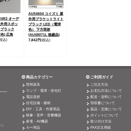
AU54604 コイズミ 屋
24R2 オーデ
外用ブラケットライト
屋外用スポッ
ブラック LED（電球
 ブラック
色） 下方照射
球色) 広角
(AU49071L 後継品)
(税込)
7,842円
(税込)
商品カテゴリー
ご利用ガイド
照明器具
ご注文方法
ランプ・電球・蛍光灯
お支払方法について
電設資材
配送・送料について
住宅設備・建材
領収書について
DIY・工具・作業用品
返品・交換について
映像・音声・音響機器
ポイントについて
。
家電・AV機器
取り付け方法
い。
カー用品
FAX注文用紙