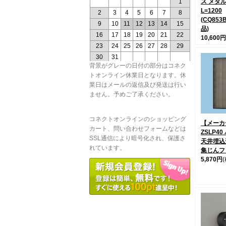
ス メタ
L=1200
(CQ853
品)
10,600円
背景がグレーの日付の部分はコネク
トオンライン休業日となります。休
業日はメールの返信及び発送は行い
ません。予めご了承ください。
コネクトオンラインのショッピング
【メーカー
カート、問い合わせフォームなどは
ZSLP4
SSL通信により暗号化され、保護さ
天井埋込
れています。
集じんフ
5,870円