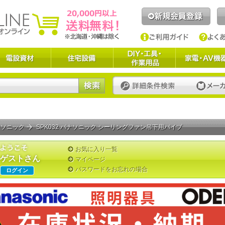
ナソニック
SPK032 パナソニック シーリングファン吊下用パイプ
お気に入り一覧
ゲストさん
マイページ
パスワードをお忘れの場合
ログイン