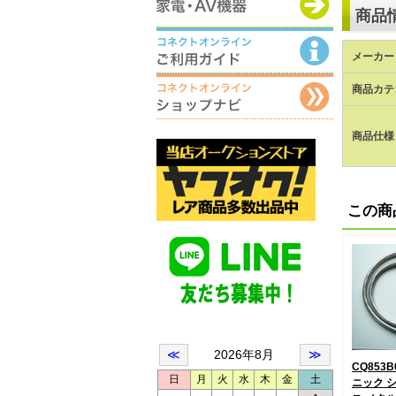
商品
メーカー 
商品カテ
商品仕様
この商
CQ853
ニック 