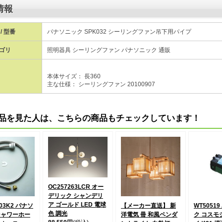
情報
/ 型番
パナソニック SPK032 シーリングファン吊下用パイプ
ゴリ
照明器具 シーリングファン パナソニック 通販
本体サイズ： 長360
主な仕様： シーリングファン 20100907
品を見た人は、こちらの商品もチェックしています！
OC257263LCR オー
デリック シャンデリ
ア ゴールド LED 電球
B03K2 パナソ
【メーカー直送】 新
WT5051
色 調光
シャワーホー
洋電気 冊 和風ペンダ
ク コスモ