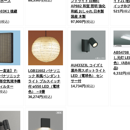
88,550円
(税込)
ルホース
ントライト 白熱灯
イド21 
AP882 和室 照明 強化
イッチB(
B03K1 後継
和紙 おしゃれ 日本製
521円
(税込
国産 木製
(税込)
97,900円
(税込)
AB5470
し元灯 L
色） (AB4
AU43323L コイズミ
品)
屋外用スポットライト
直送】 F-
LGB11602 パナソニ
6,332円
(
LED（電球色） セン
0 パナソニック
ック 和風ペンダント
サー付
形空気清浄機
ライト プルスイッチ
14,734円
(税込)
ィルター
付 φ550 LED（電球
(税込)
色） ～8畳
36,274円
(税込)