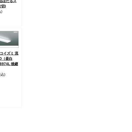
埋込ほたるス
片切)
)
8 コイズミ 流
ED（昼白
6974L 後継
税込)