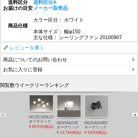
送料区分
送料区分A
お届けの目安
メーカー取寄品
カラー区分： ホワイト
商品仕様
本体サイズ： 幅φ150
主な仕様： シーリングファン 20100907
レビューを書く
商品についてのお問い合わせ
お気に入りに登録
閲覧数ウイークリーランキング
OC257263LCR
AU43323L コ
オーデリック
OG254621R
OG254924R2
イズミ 屋外用
シャンデリア
¥ 88,550(税込)
オーデリック
オーデリック
スポットライ
ゴールド LED
¥ 14,734(税込)
門柱灯 シルバ
屋外用スポッ
¥ 13,734(税込)
¥ 9,633(税込)
ト LED（電球
電球色 調光
ー LED（電球
トライト ブラ