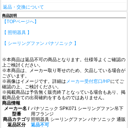
返品・交換について
商品説明
【TOPページへ】
【 照明器具 】
【 シーリングファン パナソニック 】
※本商品は返品不可の商品となります。仕様等よくご確認の
上ご検討ください。
※本商品は、メーカー取り寄せのため、欠品している場合が
ございます。
※画像はイメージです。詳細は
メーカー受付窓口/HP
にてご
確認の上、ご検討ください。
※掲載商品は予告無く販売終了となっている場合もあり、掲
載商品全ての出荷確約をするものではありません。
商品情報
メーカー名 /
パナソニック SPK071 シーリングファン吊下
型番
用フランジ
商品カテゴリ
照明器具 シーリングファン パナソニック 通販
返品区分
返品不可