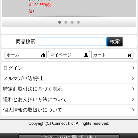
吹き抜け用ペ
¥ 129,559(税
ンダントライ
込)
ト ホワイト
LED（電球
色） ～10畳
(LGB19625WZ
後継)
商品検索
ホーム
マイページ
カート
ログイン
メルマガ申込/停止
特定商取引法に基づく表示
送料とお支払い方法について
個人情報の取扱いについて
Copyright(C) Connect Inc. All rights reserved.
このページをPC用に切り替え