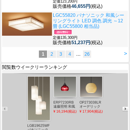
定価123,200円
販売価格
46,655円
(税込)
LGC55820 パナソニック 和風シー
リングライト LED 調色 調光 ～12
畳 (LGC55800 相当品)
定価135,300円
販売価格
51,237円
(税込)
>
1
2
3
4
…
26
閲覧数ウイークリーランキング
ERP7230RB
OP273038LR
OB255402LR
遠藤照明 和風
オーデリック
オーデリック
ペンダントラ
和風ペンダン
ブラケットラ
¥ 16,194(税込)
¥ 17,904(税込)
¥ 31,937(税込)
イト レッド ラ
トライト φ210
イト ブラック
ンプ別売
LED（電球
LED（電球
色）
色）
LGB19625WF
パナソニック