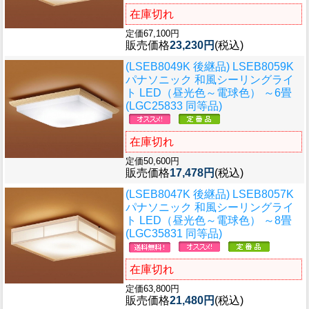
在庫切れ
定価67,100円
販売価格
23,230円
(税込)
(LSEB8049K 後継品) LSEB8059K
パナソニック 和風シーリングライ
ト LED（昼光色～電球色） ～6畳
(LGC25833 同等品)
在庫切れ
定価50,600円
販売価格
17,478円
(税込)
(LSEB8047K 後継品) LSEB8057K
パナソニック 和風シーリングライ
ト LED（昼光色～電球色） ～8畳
(LGC35831 同等品)
在庫切れ
定価63,800円
販売価格
21,480円
(税込)