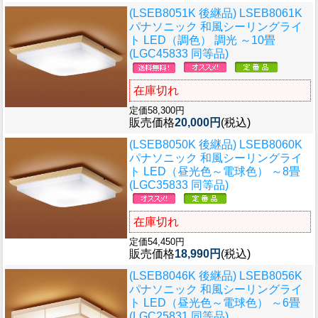
(LSEB8051K 後継品) LSEB8061K
パナソニック 和風シーリングライ
ト LED（調色） 調光 ～10畳
(LGC45833 同等品)
在庫切れ
定価58,300円
販売価格
20,000円
(税込)
(LSEB8050K 後継品) LSEB8060K
パナソニック 和風シーリングライ
ト LED（昼光色～電球色） ～8畳
(LGC35833 同等品)
在庫切れ
定価54,450円
販売価格
18,990円
(税込)
(LSEB8046K 後継品) LSEB8056K
パナソニック 和風シーリングライ
ト LED（昼光色～電球色） ～6畳
(LGC25831 同等品)