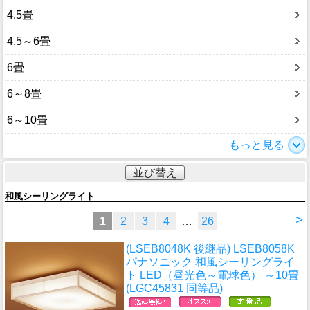
4.5畳
4.5～6畳
6畳
6～8畳
6～10畳
もっと見る
並び替え
和風シーリングライト
>
1
2
3
4
…
26
(LSEB8048K 後継品) LSEB8058K
パナソニック 和風シーリングライ
ト LED（昼光色～電球色） ～10畳
(LGC45831 同等品)