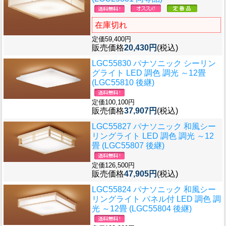
在庫切れ
定価59,400円
販売価格
20,430円
(税込)
LGC55830 パナソニック シーリン
グライト LED 調色 調光 ～12畳
(LGC55810 後継)
定価100,100円
販売価格
37,907円
(税込)
LGC55827 パナソニック 和風シー
リングライト LED 調色 調光 ～12
畳 (LGC55807 後継)
定価126,500円
販売価格
47,905円
(税込)
LGC55824 パナソニック 和風シー
リングライト パネル付 LED 調色 調
光 ～12畳 (LGC55804 後継)