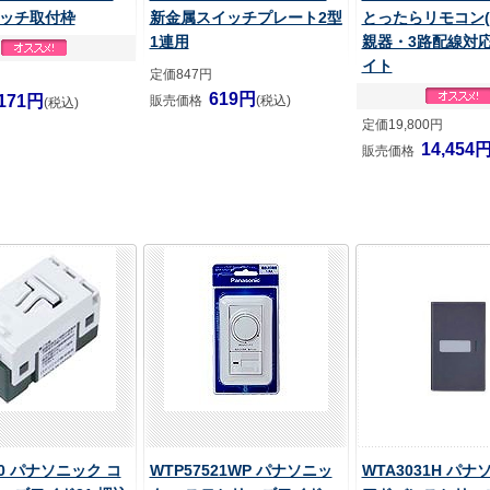
ッチ取付枠
新金属スイッチプレート2型
とったらリモコン(
1連用
親器・3路配線対応
イト
定価847円
619円
171円
販売価格
(税込)
(税込)
定価19,800円
14,454
販売価格
20 パナソニック コ
WTP57521WP パナソニッ
WTA3031H パ