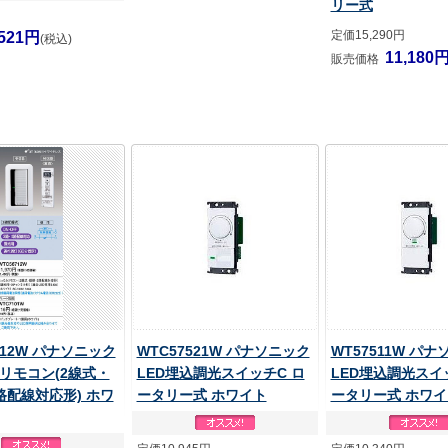
リー式
定価15,290円
521円
(税込)
11,180
販売価格
712W パナソニック
WTC57521W パナソニック
WT57511W パ
リモコン(2線式・
LED埋込調光スイッチC ロ
LED埋込調光スイ
路配線対応形) ホワ
ータリー式 ホワイト
ータリー式 ホワイ