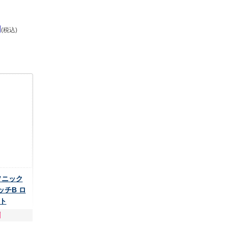
円
(税込)
ナソニック
ッチB ロ
ト