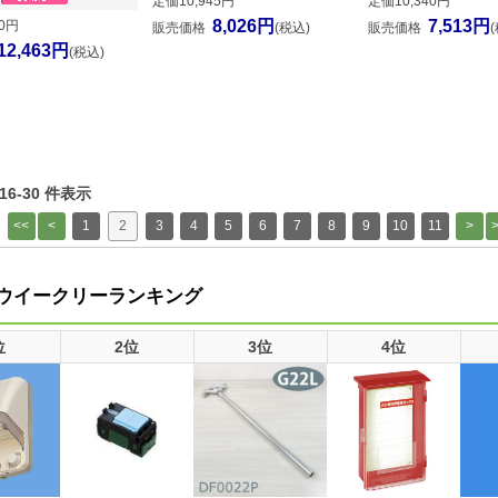
定価10,945円
定価10,340円
8,026円
7,513円
00円
販売価格
(税込)
販売価格
12,463円
(税込)
 16-30 件表示
1
2
3
4
5
6
7
8
9
10
11
ウイークリーランキング
位
2位
3位
4位