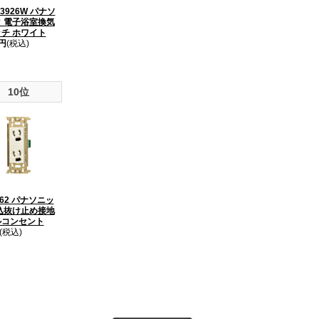
3926W パナソ
 電子浴室換気
チ ホワイト
5円
(税込)
10位
162 パナソニッ
込抜け止め接地
ルコンセント
(税込)