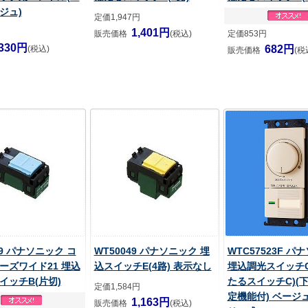
ジュ)
定価1,947円
1,401円
販売価格
(税込)
定価853円
330円
682円
(税込)
販売価格
(税
19 パナソニック コ
WT50049 パナソニック 埋
WTC57523F パ
ーズワイド21 埋込
込スイッチE(4路) 表示なし
埋込調光スイッチC
イッチB(片切)
たるスイッチC)(
定価1,584円
定機能付) ベージ
1,163円
販売価格
(税込)