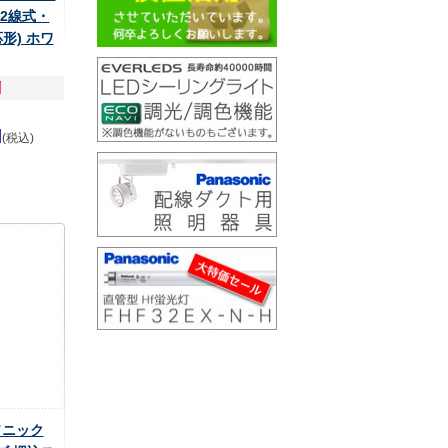
2線式・
形) ホワ
円
(税込)
ナソニック