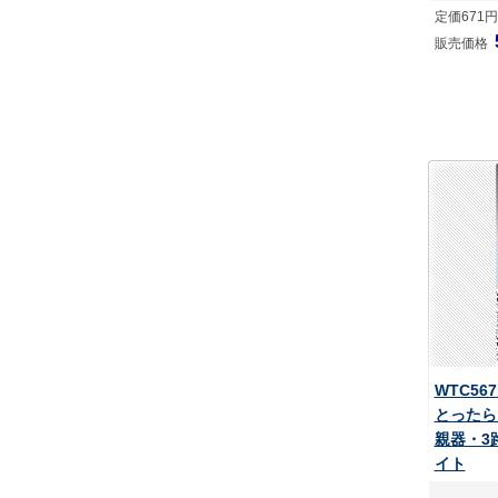
定価671円
販売価格
WTC56
とったら
親器・3
イト