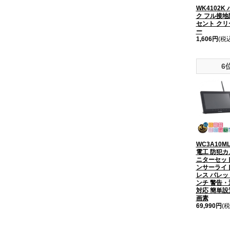
WK4102K
ク フル接
セント ク
ー
1,606円
(税
6
WC3A10M
電工 防犯
ニターセット
ンサーライ
レス バレッ
ンチ 警告
対応 簡単設置
画素
69,990円
(税