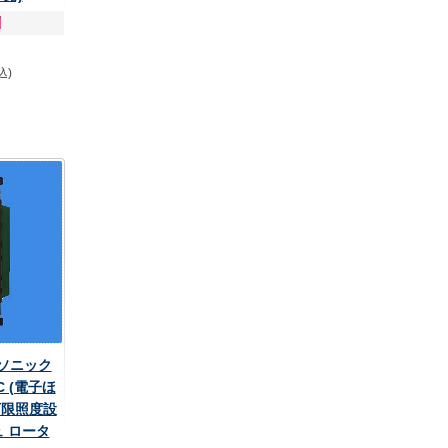
込)
ナソニック
 (電子ほ
下限照度設
ュ ロータ