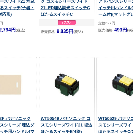
ーズワイド21 埋込
ク コスモシリーズワイド
アドバンスシリー
るスイッチ(子器・
21LED埋込調光スイッチC
イッチ用ハンドル
対応形)
ほたるスイッチC
ーム付)(マットグレ
0円
定価627円
2,794円
493円
(税込)
販売価格
(税
9,835円
販売価格
(税込)
02F パナソニック
WT50549 パナソニック コ
WT50529 パナソ
スシリーズ 埋込ダ
スモシリーズワイド21 埋込
スモシリーズワイド
ッチ用ハンドル(マ
ほたるスイッチE(4路)
ほたるスイッチC(3