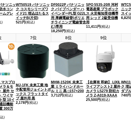
 パナソニッ
WT50519 パナソニッ
DF0022P パナソニッ
SPO 5535-20R 河村
WTC5
地防水コン
ク コスモシリーズワ
ク パイプベンダー ハ
電器産業 プラボック
ニック
リームグレ
イド21 埋込ほたるス
イベンダーPL型 G22L
ス 火災報知受信機専
スイッ
イッチB(片切)
用 厚鋼電線管(ポリエ
用 レッド 2級受信機
6,82
込)
521円
(税込)
チライニング電線管含
用
む)専用
11,411円
(税込)
18,250円
(税込)
位
7位
8位
9位
L マスプロ
MHM-1520K 未来工
【在庫有 即納】 LIXIL
WN1
MJ-1FK 未来工業 地
カメラ＆モ
業 ミライハンドホー
ライフアシスト2 屋外
ク 埋
中配管用ジョイントボ
 屋外 セ
ル ミニ 黒 □157×200
カメラ LS279 防犯カ
ダブ
ックス フラットタイ
ト ワイヤ
3,712円
(税込)
メラ Z-A019-XAAA
740円
プ 屋外用 黒
ト型 10イ
25,500円
(税込)
2,178円
(税込)
・通話機能
 300万
込)