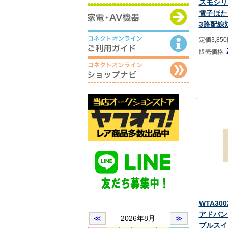
スモシリ
電子ほた
3路配線
定価3,85
販売価格
WTA30
アドバン
ブルスイ