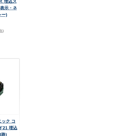
ズ 埋込ス
(表示・ネ
ー)
込)
ニック コ
21 埋込
路)