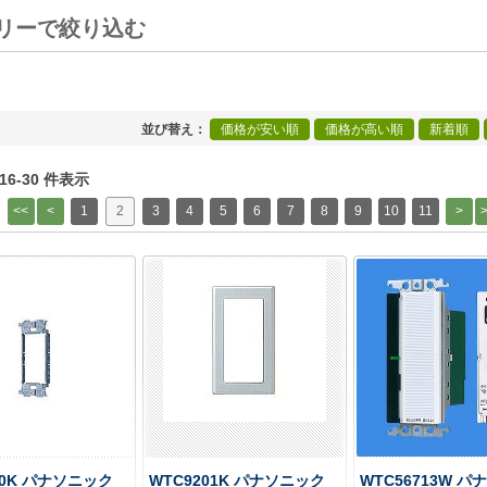
リーで絞り込む
[+]
並び替え
価格が安い順
価格が高い順
新着順
 16-30 件表示
1
2
3
4
5
6
7
8
9
10
11
00K パナソニック
WTC9201K パナソニック
WTC56713W 