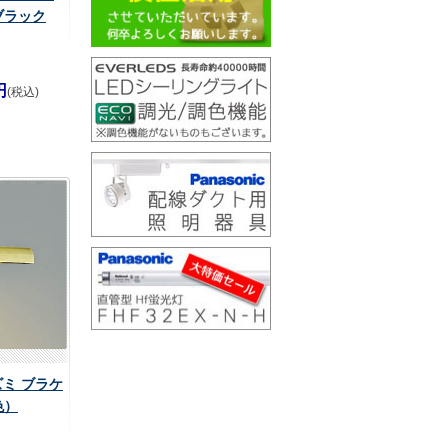
ブラック
円
(税込)
イズミ ブラケ
色）