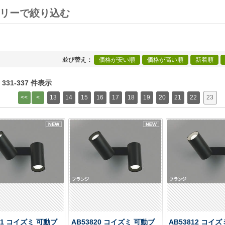
ゴリーで絞り込む
[+]
並び替え
価格が安い順
価格が高い順
新着順
中 331-337 件表示
13
14
15
16
17
18
19
20
21
22
23
21 コイズミ 可動ブ
AB53820 コイズミ 可動ブ
AB53812 コイ