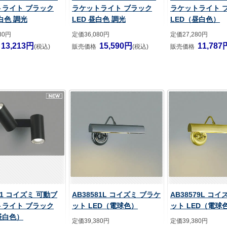
トライト ブラック
ラケットライト ブラック
ラケットライト 
昼白色 調光
LED 昼白色 調光
LED（昼白色）
80円
定価36,080円
定価27,280円
13,213円
15,590円
11,787
(税込)
販売価格
(税込)
販売価格
11 コイズミ 可動ブ
AB38581L コイズミ ブラケ
AB38579L コ
トライト ブラック
ット LED（電球色）
ット LED（電球
昼白色）
定価39,380円
定価39,380円