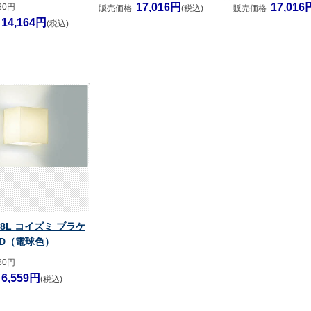
17,016円
17,016
80円
販売価格
(税込)
販売価格
14,164円
(税込)
88L コイズミ ブラケ
ED（電球色）
80円
6,559円
(税込)